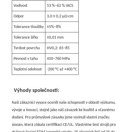
Vodivost
53 %–62 % IACS
Odpor
3,0 ± 0,2 μΩ·cm
Tolerance tloušťky
±5%–8%
Tolerance šířky
±0,01 mm
Tvrdost povrchu
HV0,2: 65–85
Pevnost v tahu
450–760 MPa
Teplotní odolnost
-200 °C až +400 °C
Výhody společnosti:
Naši zákazníci vysoce ocenili naše schopnosti v oblasti výzkumu,
vývoje a inovací, stejně jako náš závazek ke kvalitě a včasnému
dodání. Pro průmyslové zásuvky jsme vyvinuli vlastní značku
siooan, která získala certifikaci CE/UL. Vlastníme šest strojů pro