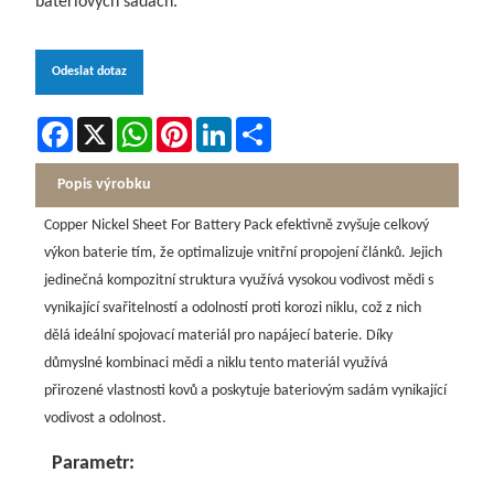
bateriových sadách.
Odeslat dotaz
Facebook
X
WhatsApp
Pinterest
LinkedIn
Share
Popis výrobku
Copper Nickel Sheet For Battery Pack efektivně zvyšuje celkový
výkon baterie tím, že optimalizuje vnitřní propojení článků. Jejich
jedinečná kompozitní struktura využívá vysokou vodivost mědi s
vynikající svařitelností a odolností proti korozi niklu, což z nich
dělá ideální spojovací materiál pro napájecí baterie. Díky
důmyslné kombinaci mědi a niklu tento materiál využívá
přirozené vlastnosti kovů a poskytuje bateriovým sadám vynikající
vodivost a odolnost.
Parametr: