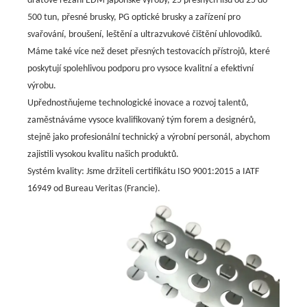
drátové řezání EDM japonské výroby, 25 přesných lisů od 25 do
500 tun, přesné brusky, PG optické brusky a zařízení pro
svařování, broušení, leštění a ultrazvukové čištění uhlovodíků.
Máme také více než deset přesných testovacích přístrojů, které
poskytují spolehlivou podporu pro vysoce kvalitní a efektivní
výrobu.
Upřednostňujeme technologické inovace a rozvoj talentů,
zaměstnáváme vysoce kvalifikovaný tým forem a designérů,
stejně jako profesionální technický a výrobní personál, abychom
zajistili vysokou kvalitu našich produktů.
Systém kvality: Jsme držiteli certifikátu ISO 9001:2015 a IATF
16949 od Bureau Veritas (Francie).