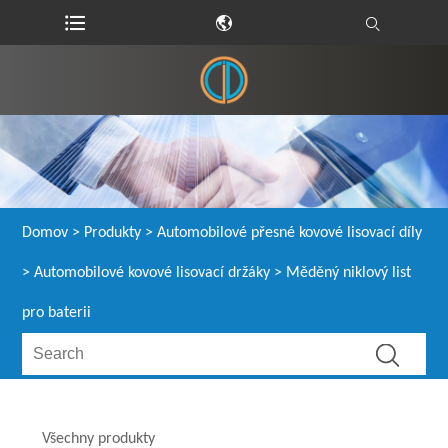
Domov
>
Produkty
>
Automobilové přesné kovové lisovací díly
>
Automobilové kovové lisovací držáky
> Měděný niklový list
pro baterii
Všechny produkty