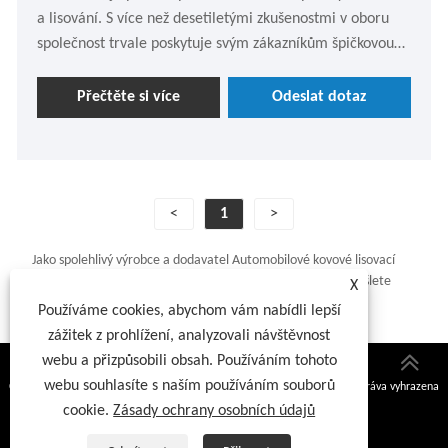
a lisování. S více než desetiletými zkušenostmi v oboru
společnost trvale poskytuje svým zákazníkům špičkovou
kvalitu a vysoké standardy. Jeho měděný niklový list pro
baterii, vysoce výkonný bateriový materiál, je navržen
Přečtěte si více
Odeslat dotaz
speciálně pro konektory a konektory v různých napájecích
bateriových sadách.
<
1
>
Jako spolehlivý výrobce a dodavatel Automobilové kovové lisovací
držáky v Číně máme vlastní možnosti a množstevní slevy. Zašlete
X
nám prosím cenovou nabídku!
Používáme cookies, abychom vám nabídli lepší
zážitek z prohlížení, analyzovali návštěvnost
webu a přizpůsobili obsah. Používáním tohoto
webu souhlasíte s naším používáním souborů
Copyright © 2026 Xiamen Lijingda Hardware Products Co., Ltd. Všechna práva vyhrazena
cookie.
Zásady ochrany osobních údajů
Links
|
Sitemap
|
RSS
|
XML
|