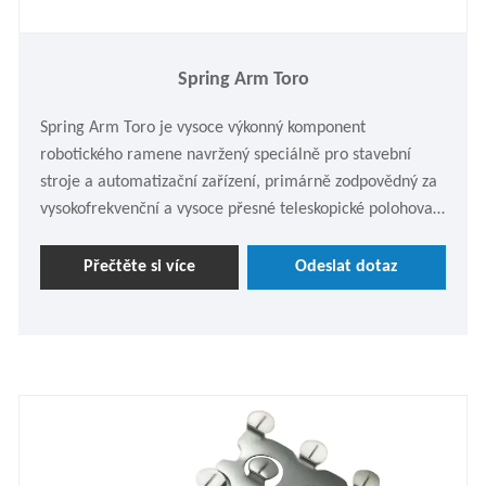
Spring Arm Toro
Spring Arm Toro je vysoce výkonný komponent
robotického ramene navržený speciálně pro stavební
stroje a automatizační zařízení, primárně zodpovědný za
vysokofrekvenční a vysoce přesné teleskopické polohovací
operace. Tento produkt využívá konstrukci, která
kombinuje vysoce pevné pružiny s mechanickou spojovací
Přečtěte si více
Odeslat dotaz
strukturou, což zajišťuje rychlou odezvu a stabilní
spolehlivost. V současné době je široce používán v
průmyslové automatizaci, logistice, dopravě, montážních
linkách a dalších oborech. Jako profesionální výrobce
pružinových ramen v Číně se společnost Xiamen Lijingda
Technology Co., Ltd. zavázala poskytovat zákazníkům
vysoce kvalitní přizpůsobená řešení robotických ramen.