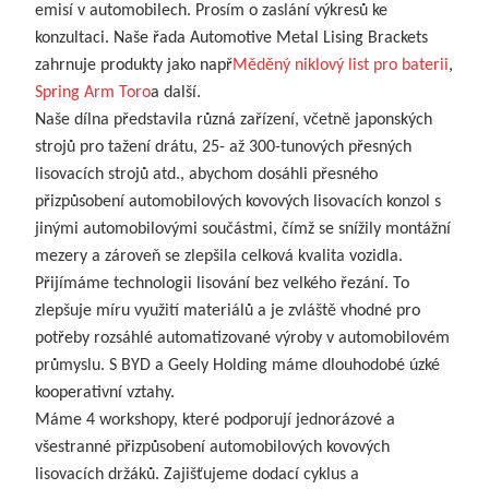
emisí v automobilech. Prosím o zaslání výkresů ke
konzultaci. Naše řada Automotive Metal Lising Brackets
zahrnuje produkty jako např
Měděný niklový list pro baterii
,
Spring Arm Toro
a další.
Naše dílna představila různá zařízení, včetně japonských
strojů pro tažení drátu, 25- až 300-tunových přesných
lisovacích strojů atd., abychom dosáhli přesného
přizpůsobení automobilových kovových lisovacích konzol s
jinými automobilovými součástmi, čímž se snížily montážní
mezery a zároveň se zlepšila celková kvalita vozidla.
Přijímáme technologii lisování bez velkého řezání. To
zlepšuje míru využití materiálů a je zvláště vhodné pro
potřeby rozsáhlé automatizované výroby v automobilovém
průmyslu. S BYD a Geely Holding máme dlouhodobé úzké
kooperativní vztahy.
Máme 4 workshopy, které podporují jednorázové a
všestranné přizpůsobení automobilových kovových
lisovacích držáků. Zajišťujeme dodací cyklus a