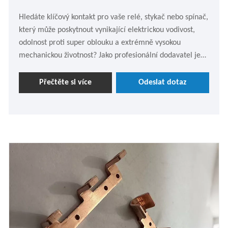
Hledáte klíčový kontakt pro vaše relé, stykač nebo spínač,
který může poskytnout vynikající elektrickou vodivost,
odolnost proti super oblouku a extrémně vysokou
mechanickou životnost? Jako profesionální dodavatel je
kontaktní konektor beryllium bronzové mědi lucerny,
který vám přináší společnost Lijingda, vaší nejlepší
Přečtěte si více
Odeslat dotaz
volbou.