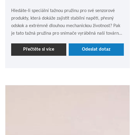
Hledáte-li speciální tažnou pružinu pro své senzorové
produkty, která dokáže zajistit stabilní napětí, přesný
odskok a extrémně dlouhou mechanickou životnost? Pak
je tato tažná pružina pro snímače vyráběná naší továrnou
v Lijingdě vaší nejlepší volbou. Vítejte, abyste se v
případě potřeby zeptali.
Přečtěte si více
Odeslat dotaz