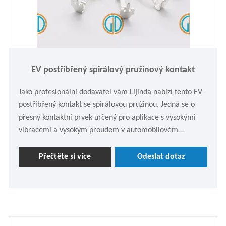
EV postříbřený spirálový pružinový kontakt
Jako profesionální dodavatel vám Lijinda nabízí tento EV
postříbřený kontakt se spirálovou pružinou. Jedná se o
přesný kontaktní prvek určený pro aplikace s vysokými
vibracemi a vysokým proudem v automobilovém
průmyslu. Používáme vysoce kvalitní beryliový měděný
nebo cínový bronzový drát a vyrábíme jej přesným CNC
Přečtěte si více
Odeslat dotaz
navíjením a pokovováním. V případě potřeby se
neváhejte zeptat.