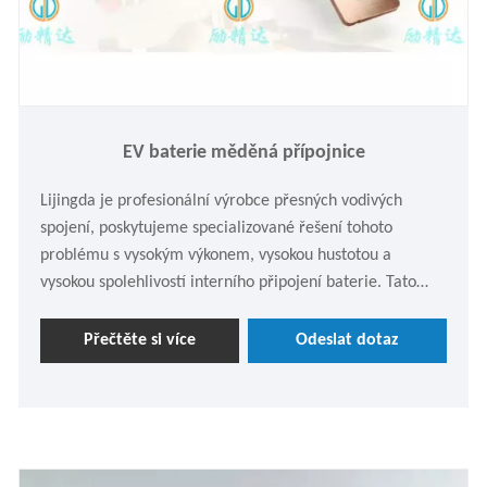
EV baterie měděná přípojnice
Lijingda je profesionální výrobce přesných vodivých
spojení, poskytujeme specializované řešení tohoto
problému s vysokým výkonem, vysokou hustotou a
vysokou spolehlivostí interního připojení baterie. Tato
měděná přípojnice baterie EV není jednoduchá měděná
přípojnice. Jedná se o soubor vnitřního vysokonapěťového
Přečtěte si více
Odeslat dotaz
spojovacího systému pro bateriové moduly, který prošel
přesným výpočtem, lisováním, ohýbáním a povrchovou
izolační úpravou. V případě potřeby se neváhejte zeptat.