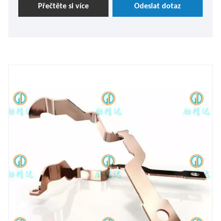
úpravou galvanickým pokovováním. Společnost Lijingda
Přečtěte si více
Odeslat dotaz
se zavázala poskytovat vám vysoce kvalitní produkty. V
případě potřeby se neváhejte zeptat.