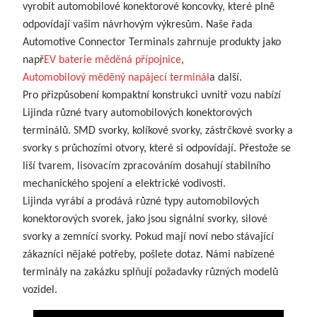
vyrobit automobilové konektorové koncovky, které plně
odpovídají vašim návrhovým výkresům. Naše řada
Automotive Connector Terminals zahrnuje produkty jako
např
EV baterie měděná přípojnice
,
Automobilový měděný napájecí terminál
a další.
Pro přizpůsobení kompaktní konstrukci uvnitř vozu nabízí
Lijinda různé tvary automobilových konektorových
terminálů. SMD svorky, kolíkové svorky, zástrčkové svorky a
svorky s průchozími otvory, které si odpovídají. Přestože se
liší tvarem, lisovacím zpracováním dosahují stabilního
mechanického spojení a elektrické vodivosti.
Lijinda vyrábí a prodává různé typy automobilových
konektorových svorek, jako jsou signální svorky, silové
svorky a zemnící svorky. Pokud mají noví nebo stávající
zákazníci nějaké potřeby, pošlete dotaz. Námi nabízené
terminály na zakázku splňují požadavky různých modelů
vozidel.