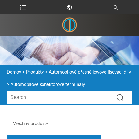
Domov
>
Produkty
>
Automobilové přesné kovové lisovací díly
> Automobilové konektorové terminály
Všechny produkty