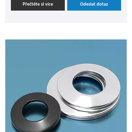
přináší Nalijinda, je vaše nejlepší volba. Pokud
Přečtěte si více
Odeslat dotaz
potřebujete pomoc, neváhejte se zeptat. Dále vám tento
produkt představíme.