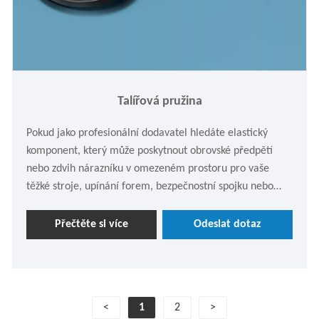
Talířová pružina
Pokud jako profesionální dodavatel hledáte elastický
komponent, který může poskytnout obrovské předpětí
nebo zdvih nárazníku v omezeném prostoru pro vaše
těžké stroje, upínání forem, bezpečnostní spojku nebo
přesné nástroje, Lijingda? Pak je vaší nejlepší volbou
vysoce kvalitní talířová pružina, kterou vám přinášíme.
Přečtěte si více
Odeslat dotaz
<
1
2
>