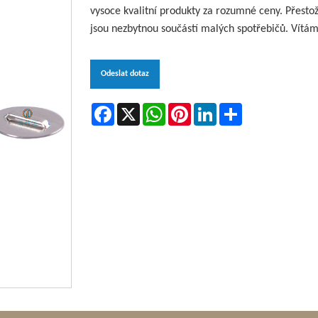
vysoce kvalitní produkty za rozumné ceny. Přesto
jsou nezbytnou součástí malých spotřebičů. Vítáme
Odeslat dotaz
Facebook
X
WhatsApp
Pinterest
LinkedIn
Share