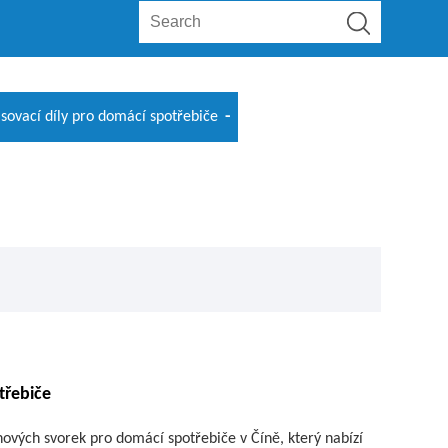
isovací díly pro domácí spotřebiče
třebiče
nových svorek pro domácí spotřebiče v Číně, který nabízí