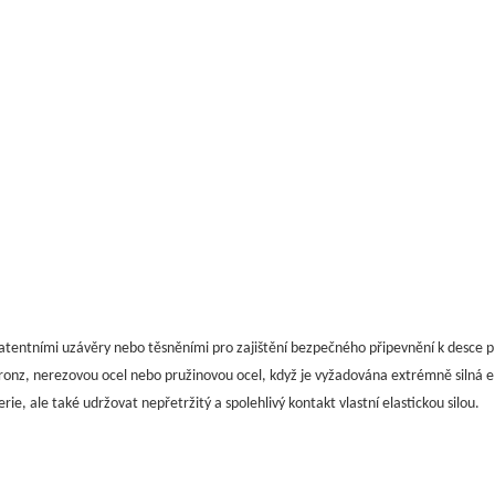
patentními uzávěry nebo těsněními pro zajištění bezpečného připevnění k desce 
bronz, nerezovou ocel nebo pružinovou ocel, když je vyžadována extrémně silná el
, ale také udržovat nepřetržitý a spolehlivý kontakt vlastní elastickou silou.