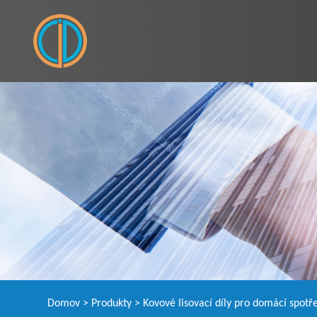
Domov
>
Produkty
>
Kovové lisovací díly pro domácí spotř