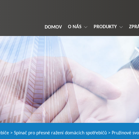
O NÁS
PRODUKTY
ZPR
DOMOV
ebiče
>
Spínač pro přesné ražení domácích spotřebičů
> Pružinové svo