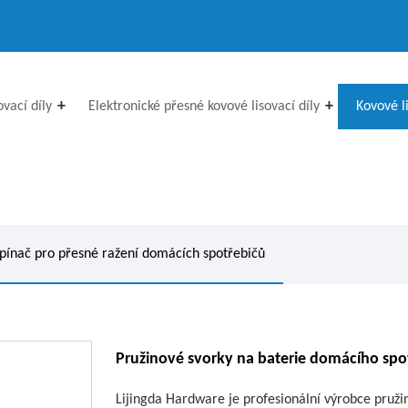
vací díly
Elektronické přesné kovové lisovací díly
Kovové l
pínač pro přesné ražení domácích spotřebičů
Pružinové svorky na baterie domácího spo
Lijingda Hardware je profesionální výrobce pruži