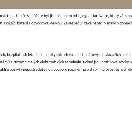
omácí spotřebiče si můžete být jisti nákupem od Lijingda Hardware, který vám pos
částí spojující baterii s obvodovou deskou. Zabezpečují také baterii v malých domácí
ích, bezpilotních letadlech, inteligentních vozidlech, dálkových ovladačích a el
ystémů a různých malých elektronických terminálů. Pokud jsou pružinové svorky b
áhli a poskytli nepostradatelnou podporu napájení pro stabilní provoz různých e