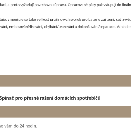
daci, a proto vyžadují povrchovou úpravu. Opracované pásy pak vstupují do finál
je, zmenšuje se také velikost pružinových svorek pro baterie zařízení, což zvyšuj
ání, embosování/lisování, ohýbání/tvarování a dokončování/separace. Vzhledem 
Spínač pro přesné ražení domácích spotřebičů
me vám do 24 hodin.