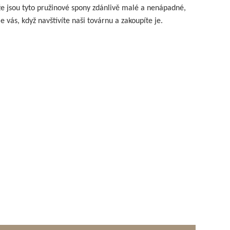
že jsou tyto pružinové spony zdánlivě malé a nenápadné,
 vás, když navštívíte naši továrnu a zakoupíte je.