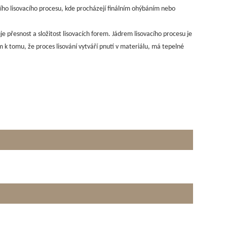
ního lisovacího procesu, kde procházejí finálním ohýbáním nebo
e přesnost a složitost lisovacích forem. Jádrem lisovacího procesu je
k tomu, že proces lisování vytváří pnutí v materiálu, má tepelné