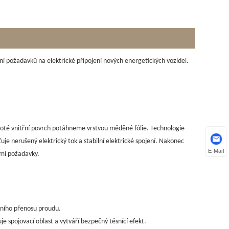
ní požadavků na elektrické připojení nových energetických vozidel.
 poté vnitřní povrch potáhneme vrstvou měděné fólie. Technologie
uje nerušený elektrický tok a stabilní elektrické spojení. Nakonec
E-Mail
ími požadavky.
ilního přenosu proudu.
e spojovací oblast a vytváří bezpečný těsnící efekt.