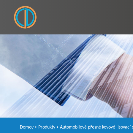
Domov
>
Produkty
>
Automobilové přesné kovové lisovací d