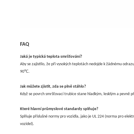
FAQ
Jaká je typická teplota smršťování?
Aby se zajistilo, že při vysokých teplotách nedojde k žádnému odra
90℃.
Jak můžete zjistit, zda se plně stáhlo?
Když se povrch smršťovací trubice stane hladkým, lesklým a pevně p
Které hlavní průmyslové standardy splňuje?
Splňuje příslušné normy pro vozidla, jako je UL 224 (norma pro elektr
vozidel).