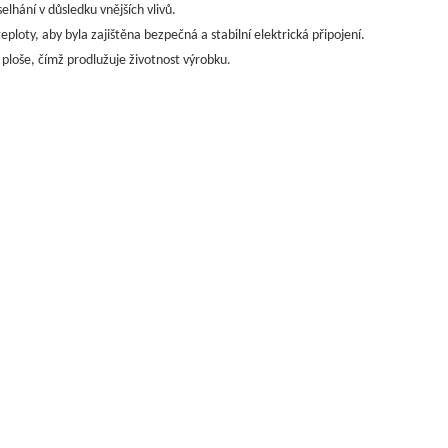
elhání v důsledku vnějších vlivů.
ploty, aby byla zajištěna bezpečná a stabilní elektrická připojení.
 ploše, čímž prodlužuje životnost výrobku.