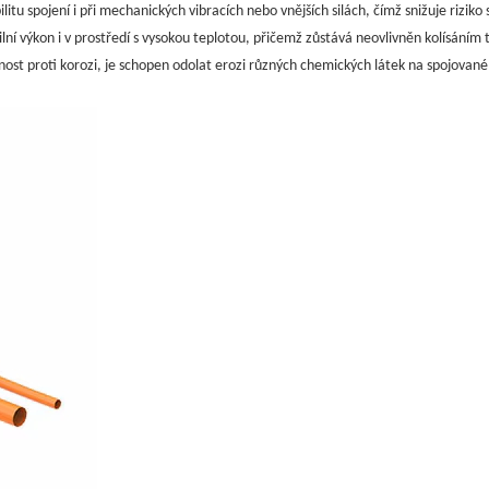
itu spojení i při mechanických vibracích nebo vnějších silách, čímž snižuje riziko s
í výkon i v prostředí s vysokou teplotou, přičemž zůstává neovlivněn kolísáním te
olnost proti korozi, je schopen odolat erozi různých chemických látek na spojované