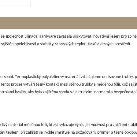
e společnost Lijingda Hardware zavázala poskytovat inovativní řešení pro splně
ajištění spolehlivosti a stability za vysokých teplot, tlaků a drsných prostředí.
personál. Termoplastický polyolefinový materiál vytlačujeme do lisované trubky,
Tento proces vytváří těsný kontakt mezi stěnou trubky a měděnou fólií, což zajišť
ntrolami kvality, aby byla zajištěna shoda s elektrickými normami a bezpečnostn
ivý materiál měděnou fólii, která vykazuje vynikající vodivost pro zajištění stab
vání teplem, při zahřátí se rychle smršťuje na požadovaný průměr a těsně obklopuj