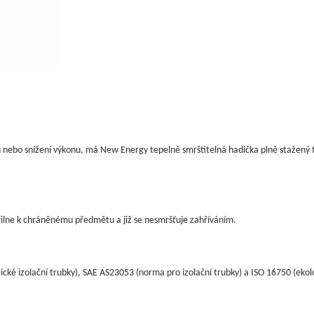
zu nebo snížení výkonu, má New Energy tepelně smrštitelná hadička plně stažený 
řilne k chráněnému předmětu a již se nesmršťuje zahříváním.
ické izolační trubky), SAE AS23053 (norma pro izolační trubky) a ISO 16750 (ekolo