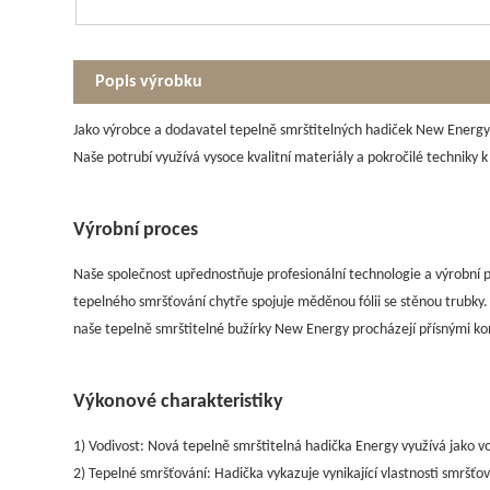
Popis výrobku
Jako výrobce a dodavatel tepelně smrštitelných hadiček New Energy s
Naše potrubí využívá vysoce kvalitní materiály a pokročilé techniky k z
Výrobní proces
Naše společnost upřednostňuje profesionální technologie a výrobní 
tepelného smršťování chytře spojuje měděnou fólii se stěnou trubky. 
naše tepelně smrštitelné bužírky New Energy procházejí přísnými ko
Výkonové charakteristiky
1) Vodivost: Nová tepelně smrštitelná hadička Energy využívá jako vod
2) Tepelné smršťování: Hadička vykazuje vynikající vlastnosti smršťo