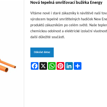
Nová tepelná smršťovací bužírka Energy
Vítáme nové i staré zákazníky k návštěvě naší t
výrobcem tepelně smrštitelných hadiček New Energ
produktů zákazníkům po celém světě. Naše teplem 
chemickou odolnost a elektrické izolační vlastnost
další důležité součásti.
Odeslat dotaz
Facebook
X
WhatsApp
Pinterest
LinkedIn
Share