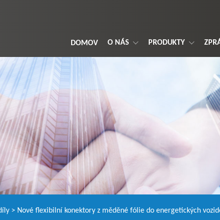
O NÁS
PRODUKTY
ZPR
DOMOV
íly
>
Nové flexibilní konektory z měděné fólie do energetických vozid