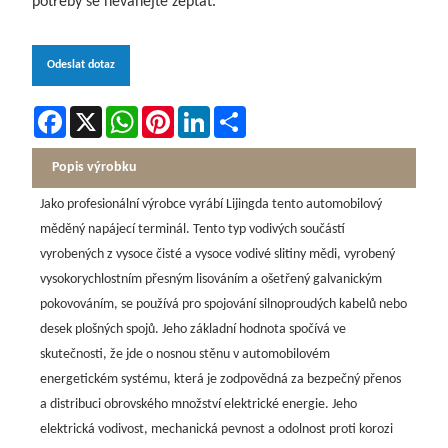
potřeby se neváhejte zeptat.
Odeslat dotaz
Facebook
X
WhatsApp
Pinterest
LinkedIn
Share
Popis výrobku
Jako profesionální výrobce vyrábí Lijingda tento automobilový
měděný napájecí terminál. Tento typ vodivých součástí
vyrobených z vysoce čisté a vysoce vodivé slitiny mědi, vyrobený
vysokorychlostním přesným lisováním a ošetřený galvanickým
pokovováním, se používá pro spojování silnoproudých kabelů nebo
desek plošných spojů. Jeho základní hodnota spočívá ve
skutečnosti, že jde o nosnou stěnu v automobilovém
energetickém systému, která je zodpovědná za bezpečný přenos
a distribuci obrovského množství elektrické energie. Jeho
elektrická vodivost, mechanická pevnost a odolnost proti korozi