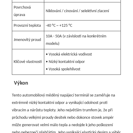
Povrchová
Niklování / cínování / selektivní zlacení
úprava
Provozní teplota
-40 °C ~ +125 °C
10A - 50A (v závislosti na konkrétním
Jmenovitý proud
modelu)
• Vysoká elektrická vodivost
Klíčové vlastnosti
• Nízký kontaktní odpor
• Vysoká spolehlivost
Výkon
Tento automobilový měděný napájecí terminál se zaměřuje na
extrémně nízký kontaktní odpor a vynikající odolnost proti
vibracím a nárůstu teploty. Jeho největším trumfem je, že při
průchodu velkými proudy desítek nebo dokonce stovek ampér
může generovat velmi málo tepla a nedojde k jeho poškození
nebo nebezpečí přehřátím. Jeho vynikající elastický design a výběr