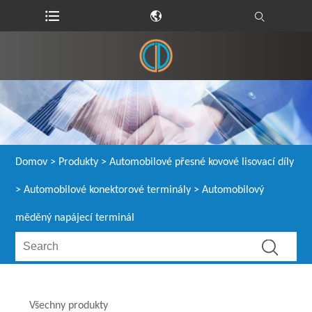
Domov
>
Produkty
>
Automobilové přesné kovové lisovací díly
>
Automobilové konektorové terminály
> Automobilový
měděný napájecí terminál
Všechny produkty