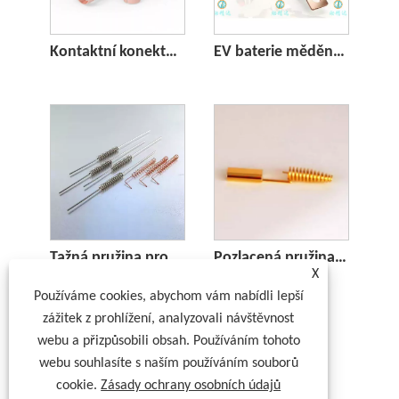
Kontaktní konektor lucerny z beryliového bronzu
EV baterie měděná přípojnice
Tažná pružina pro snímače
Pozlacená pružina pro senzory
X
Používáme cookies, abychom vám nabídli lepší
zážitek z prohlížení, analyzovali návštěvnost
webu a přizpůsobili obsah. Používáním tohoto
webu souhlasíte s naším používáním souborů
cookie.
Zásady ochrany osobních údajů