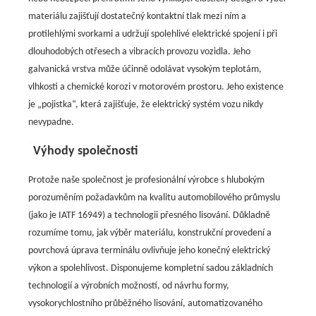
materiálu zajišťují dostatečný kontaktní tlak mezi ním a
protilehlými svorkami a udržují spolehlivé elektrické spojení i při
dlouhodobých otřesech a vibracích provozu vozidla. Jeho
galvanická vrstva může účinně odolávat vysokým teplotám,
vlhkosti a chemické korozi v motorovém prostoru. Jeho existence
je „pojistka“, která zajišťuje, že elektrický systém vozu nikdy
nevypadne.
Výhody společnosti
Protože naše společnost je profesionální výrobce s hlubokým
porozuměním požadavkům na kvalitu automobilového průmyslu
(jako je IATF 16949) a technologii přesného lisování. Důkladně
rozumíme tomu, jak výběr materiálu, konstrukční provedení a
povrchová úprava terminálu ovlivňuje jeho konečný elektrický
výkon a spolehlivost. Disponujeme kompletní sadou základních
technologií a výrobních možností, od návrhu formy,
vysokorychlostního průběžného lisování, automatizovaného